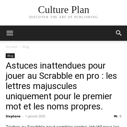
Culture Plan
DISCOVER THE ART OF PUBLISHING
Accueil
Blog
Blog
Astuces inattendues pour
jouer au Scrabble en pro : les
lettres majuscules
uniquement pour le premier
mot et les noms propres.
Stephane
-
1 janvier 2025
0
Tricher au Scrabble peut sembler contre-intuitif pour les