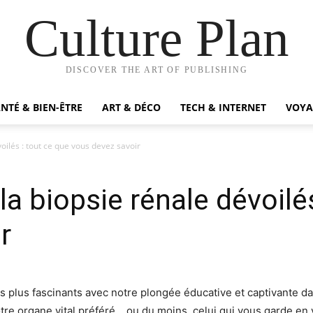
Culture Plan
DISCOVER THE ART OF PUBLISHING
NTÉ & BIEN-ÊTRE
ART & DÉCO
TECH & INTERNET
VOYA
oilés : tout ce que vous devez savoir
a biopsie rénale dévoilés
r
plus fascinants avec notre plongée éducative et captivante dan
otre organe vital préféré… ou du moins, celui qui vous garde en v