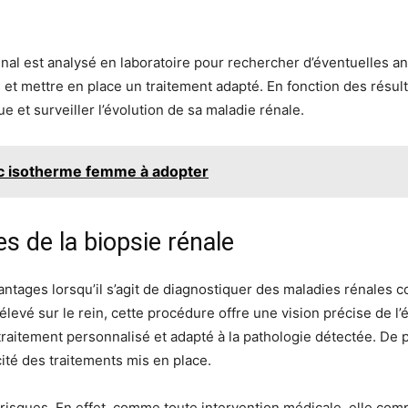
rénal est analysé en laboratoire pour rechercher d’éventuelles a
s et mettre en place un traitement adapté. En fonction des résult
e et surveiller l’évolution de sa maladie rénale.
c isotherme femme à adopter
es de la biopsie rénale
tages lorsqu’il s’agit de diagnostiquer des maladies rénales c
élevé sur le rein, cette procédure offre une vision précise de l’
raitement personnalisé et adapté à la pathologie détectée. De p
acité des traitements mis en place.
 risques. En effet, comme toute intervention médicale, elle comp