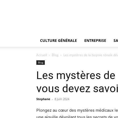
CULTURE GÉNÉRALE
ENTREPRISE
SA
Accueil
Blog
Les mystères de la biopsie rénale dév
Blog
Les mystères de l
vous devez savoi
Stephane
-
8 juin 2024
Plongez au cœur des mystères médicaux les 
une aiguille dévoilant tous les secrets de v