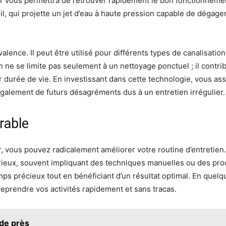
 vous permettra de retrouver rapidement le bon fonctionnement 
l, qui projette un jet d’eau à haute pression capable de dégager
alence. Il peut être utilisé pour différents types de canalisation
n ne se limite pas seulement à un nettoyage ponctuel ; il contr
ur durée de vie. En investissant dans cette technologie, vous a
alement de futurs désagréments dus à un entretien irrégulier.
rable
r, vous pouvez radicalement améliorer votre routine d’entretie
orieux, souvent impliquant des techniques manuelles ou des produ
s précieux tout en bénéficiant d’un résultat optimal. En quelqu
eprendre vos activités rapidement et sans tracas.
 de près