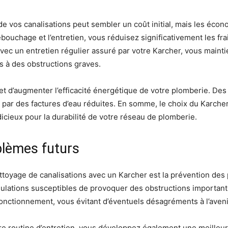
de vos canalisations peut sembler un coût initial, mais les écon
ouchage et l’entretien, vous réduisez significativement les frai
ec un entretien régulier assuré par votre Karcher, vous mainti
s à des obstructions graves.
met d’augmenter l’efficacité énergétique de votre plomberie. Des
e par des factures d’eau réduites. En somme, le choix du Karch
ieux pour la durabilité de votre réseau de plomberie.
blèmes futurs
yage de canalisations avec un Karcher est la prévention des 
mulations susceptibles de provoquer des obstructions importan
fonctionnement, vous évitant d’éventuels désagréments à l’aven
tre routine d’entretien, vous développez également une meille