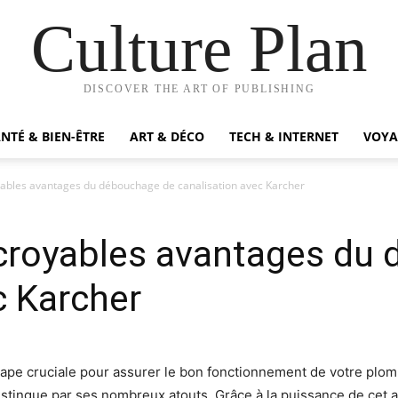
Culture Plan
DISCOVER THE ART OF PUBLISHING
NTÉ & BIEN-ÊTRE
ART & DÉCO
TECH & INTERNET
VOYA
yables avantages du débouchage de canalisation avec Karcher
ncroyables avantages du
c Karcher
ape cruciale pour assurer le bon fonctionnement de votre plombe
 distingue par ses nombreux atouts. Grâce à la puissance de cet