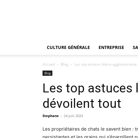
CULTURE GÉNÉRALE
ENTREPRISE
SA
Accueil
Blog
Les top astuces litière agglomérante 
Blog
Les top astuces 
dévoilent tout
Stephane
-
24 juin 2024
Les propriétaires de chats le savent bien : 
persistantes et les grains qui s’éparpillen