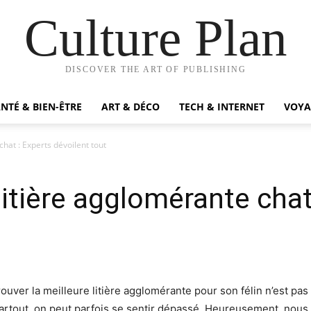
Culture Plan
DISCOVER THE ART OF PUBLISHING
NTÉ & BIEN-ÊTRE
ART & DÉCO
TECH & INTERNET
VOYA
chat : Experts dévoilent tout
litière agglomérante chat
trouver la meilleure litière agglomérante pour son félin n’est pas
t partout, on peut parfois se sentir dépassé. Heureusement, nou