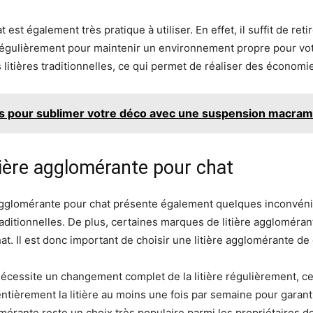
t est également très pratique à utiliser. En effet, il suffit de ret
régulièrement pour maintenir un environnement propre pour votre
litières traditionnelles, ce qui permet de réaliser des économie
es pour sublimer votre déco avec une suspension macra
itière agglomérante pour chat
agglomérante pour chat présente également quelques inconvénien
 traditionnelles. De plus, certaines marques de litière aggloméra
t. Il est donc important de choisir une litière agglomérante de
 nécessite un changement complet de la litière régulièrement, ce
tièrement la litière au moins une fois par semaine pour garant
mérante reste un choix très populaire parmi les propriétaires de