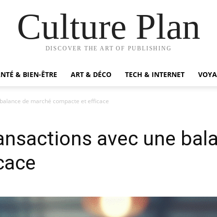
Culture Plan
DISCOVER THE ART OF PUBLISHING
NTÉ & BIEN-ÊTRE
ART & DÉCO
TECH & INTERNET
VOYA
 balance de marché compacte et efficace
ransactions avec une bal
cace