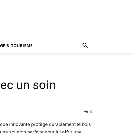
GE & TOURISME
vec un soin
0
thode innovante protège durablement le bois
une solution parfaite pour lui offrir une