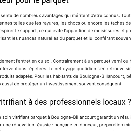
ateur pour le parquet
résente de nombreux avantages qui méritent d’être connus. Tout
nnes telles que les rayures, les chocs ou encore les taches de 
pirer le support, ce qui évite l’apparition de moisissures et pré
orisant les nuances naturelles du parquet et lui conférant souvent
andement l’entretien du sol. Contrairement à un parquet verni ou hu
 interventions répétées. Le nettoyage quotidien s’en retrouve si
roduits adaptés. Pour les habitants de Boulogne-Billancourt, bé
is aussi de protéger un investissement souvent conséquent.
itrifiant à des professionnels locaux 
 soin vitrifiant parquet à Boulogne-Billancourt garantit un résul
r une rénovation réussie : ponçage en douceur, préparation min