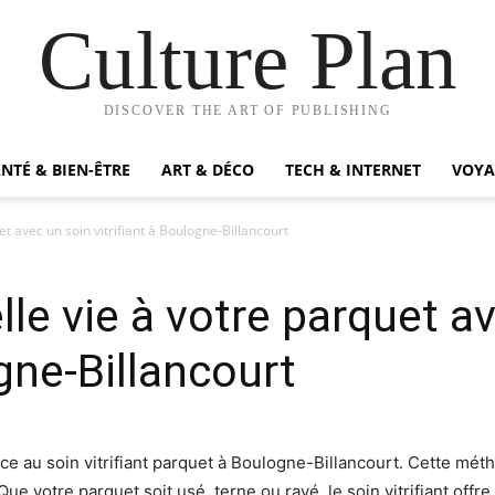
Culture Plan
DISCOVER THE ART OF PUBLISHING
NTÉ & BIEN-ÊTRE
ART & DÉCO
TECH & INTERNET
VOYA
t avec un soin vitrifiant à Boulogne-Billancourt
le vie à votre parquet a
ogne-Billancourt
âce au soin vitrifiant parquet à Boulogne-Billancourt. Cette mé
e votre parquet soit usé, terne ou rayé, le soin vitrifiant offre 