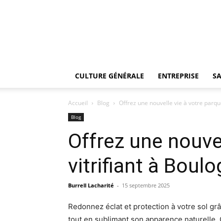
CULTURE GÉNÉRALE
ENTREPRISE
SA
Accueil
Blog
Offrez une nouvelle vie à votre parque
Blog
Offrez une nouvel
vitrifiant à Boul
Burrell Lacharité
-
15 septembre 2025
Redonnez éclat et protection à votre sol gr
tout en sublimant son apparence naturelle. Qu