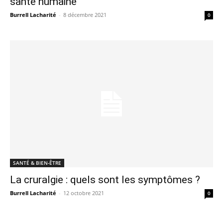
santé humaine
Burrell Lacharité
-
8 décembre 2021
0
SANTÉ & BIEN-ÊTRE
La cruralgie : quels sont les symptômes ?
Burrell Lacharité
-
12 octobre 2021
0