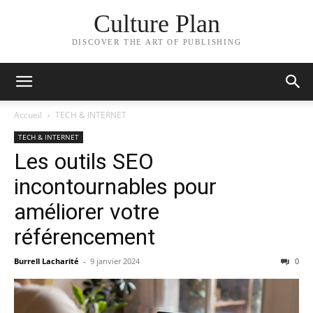
Culture Plan
DISCOVER THE ART OF PUBLISHING
Accueil
TECH & INTERNET
TECH & INTERNET
Les outils SEO
incontournables pour
améliorer votre
référencement
Burrell Lacharité
-
9 janvier 2024
0