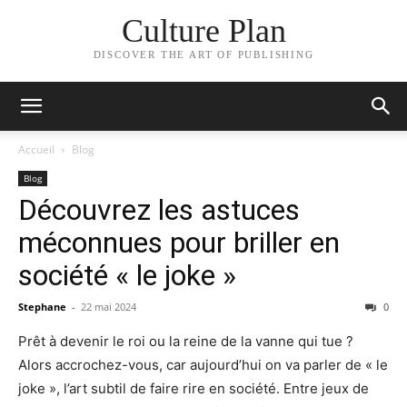
Culture Plan
DISCOVER THE ART OF PUBLISHING
Accueil
Blog
Blog
Découvrez les astuces
méconnues pour briller en
société « le joke »
Stephane
-
22 mai 2024
0
Prêt à devenir le roi ou la reine de la vanne qui tue ?
Alors accrochez-vous, car aujourd’hui on va parler de « le
joke », l’art subtil de faire rire en société. Entre jeux de